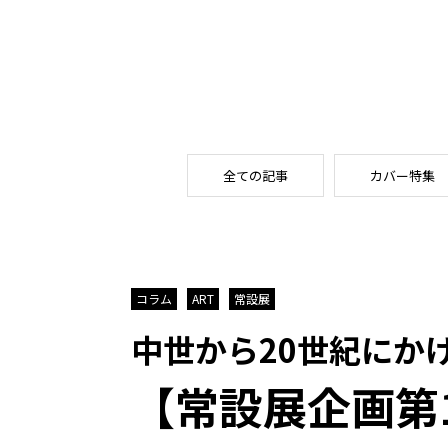
全ての記事
カバー特集
コラム
ART
常設展
中世から20世紀にか
【常設展企画第