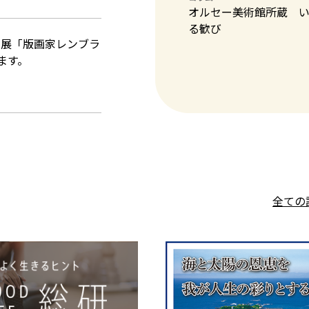
オルセー美術館所蔵 
る歓び
術展「版画家レンブラ
ます。
全ての