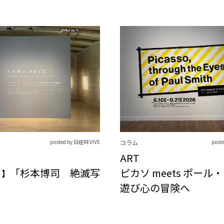
posted by 日経REVIVE
コラム
post
ART
「杉本博司 絶滅写
ピカソ meets ポール
ト】
遊び心の冒険へ