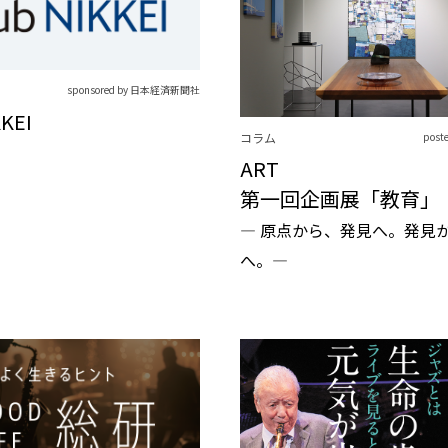
sponsored by 日本経済新聞社
KKEI
コラム
post
ART
第一回企画展「教育」
― 原点から、発見へ。発見
へ。―