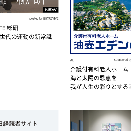
posted by 日経REVIVE
IFE 総研
世代の運動の新常識
AD
sponsore
介護付有料老人ホーム
海と太陽の恩恵を
我が人生の彩りとする