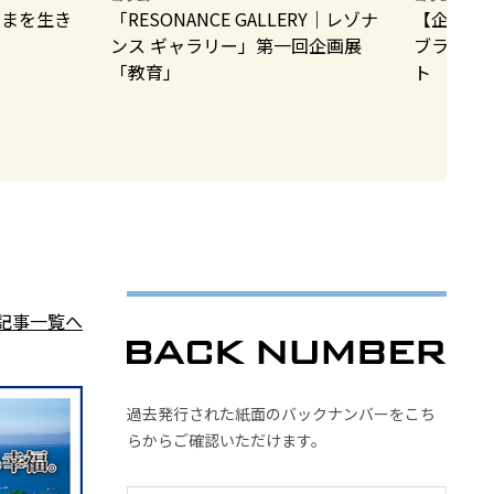
いまを生き
「RESONANCE GALLERY｜レゾナ
【企画展
ンス ギャラリー」第一回企画展
ブラント
「教育」
ト
記事一覧へ
過去発行された紙面のバックナンバーをこち
らからご確認いただけます。