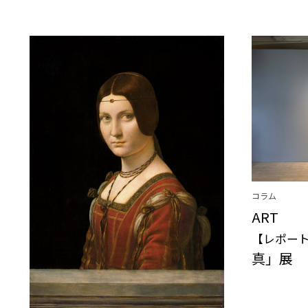
コラム
ART
【レポー
真」展