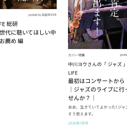
posted by 日経REVIVE
IFE 総研
世代に聴いてほしい中
お薦め 編
カバー特集
post
中川ヨウさんの「 ジャズ 」
LIFE
最初はコンサートから
｜ジャズのライブに行
せんか？｜
ああ、生きていてよかった! ジャ
そう思えます。
2026年7月号