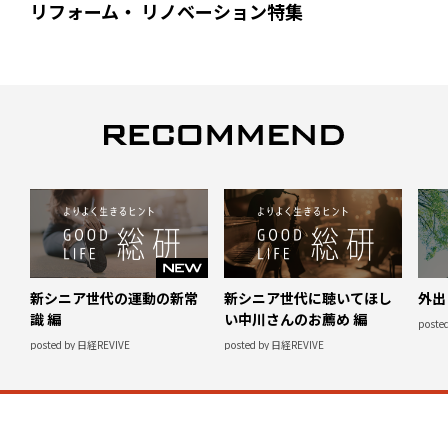
リフォーム・ リノベーション特集
新シニア世代の運動の新常
新シニア世代に聴いてほし
外出
識 編
い中川さんのお薦め 編
poste
posted by 日経REVIVE
posted by 日経REVIVE