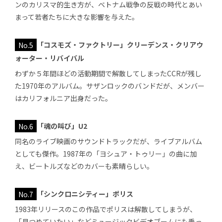
ンのカリスマ的生き方が、ベトナム戦争の反戦の時代とあい
まって若者たちに大きな影響を与えた。
No.5
「コスモズ・ファクトリー」クリーデンス・クリアウ
ォーター・リバイバル
わずか５年間ほどの活動期間で解散してしまったCCRが残し
た1970年のアルバム。サザンロックのバンドだが、メンバー
はカリフォルニア出身だった。
No.6
「魂の叫び」U2
同名のライブ映画のサウンドトラックだが、ライブアルバム
としても傑作。1987年の「ヨシュア・トゥリー」の曲に加
え、ビートルズなどのカバーも素晴らしい。
No.7
「シンクロニシティー」ポリス
1983年リリースのこの作品でポリスは解散してしまうが、
「見つめていたい」などミュージックビデオブームにも乗っ