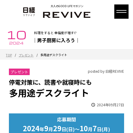
大人のGOOD LIFEマガジン
10
料理をすると 幸福度が増す!?
｜男子厨房に入ろう｜
2024
/
/
多用途デスクライト
TOP
プレゼント
posted by 日経REVIVE
プレゼント
停電対策に、読書や就寝時にも
多用途デスクライト
2024年09月27日
応募期間
2024
9
29
10
7
年
月
日(日)～
月
日(月)