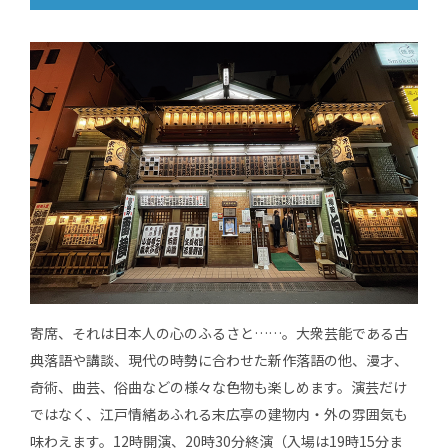
寄席、それは日本人の心のふるさと……。大衆芸能である古
典落語や講談、現代の時勢に合わせた新作落語の他、漫才、
奇術、曲芸、俗曲などの様々な色物も楽しめます。演芸だけ
ではなく、江戸情緒あふれる末広亭の建物内・外の雰囲気も
味わえます。12時開演、20時30分終演（入場は19時15分ま