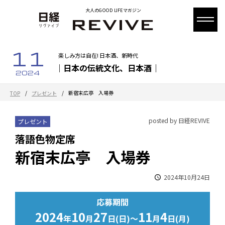
大人のGOOD LIFEマガジン
11
楽しみ方は自在! 日本酒、新時代
｜日本の伝統文化、日本酒｜
2024
/
/
新宿末広亭 入場券
TOP
プレゼント
posted by 日経REVIVE
プレゼント
落語色物定席
新宿末広亭 入場券
2024年10月24日
応募期間
2024
10
27
11
4
年
月
日(日)～
月
日(月)