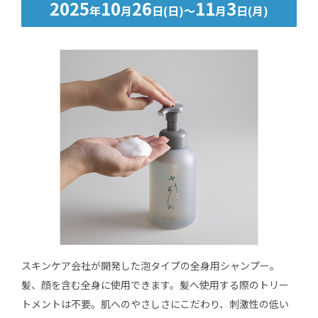
2025
10
26
11
3
年
月
日(日)～
月
日(月)
スキンケア会社が開発した泡タイプの全身用シャンプー。
髪、顔を含む全身に使用できます。髪へ使用する際のトリー
トメントは不要。肌へのやさしさにこだわり、刺激性の低い