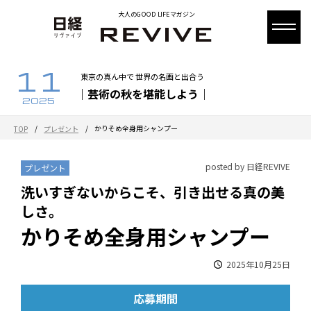
大人のGOOD LIFEマガジン
11
東京の真ん中で 世界の名画と出合う
｜芸術の秋を堪能しよう｜
2025
/
/
かりそめ全身用シャンプー
TOP
プレゼント
posted by 日経REVIVE
プレゼント
洗いすぎないからこそ、引き出せる真の美
しさ。
かりそめ全身用シャンプー
2025年10月25日
応募期間