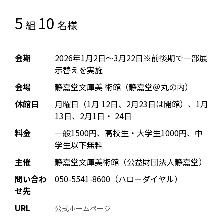
5
10
組
名様
会期
2026年1月2日～3月22日※前後期で一部展
示替えを実施
会場
静嘉堂文庫美 術館（静嘉堂＠丸の内）
休館日
月曜日（1月 12日、2月23日は開館）、1月
13日、2月1日・ 24日
料金
一般1500円、高校生・大学生1000円、中
学生以下無料
主催
静嘉堂文庫美術館（公益財団法人静嘉堂）
問い合わ
050-5541-8600（ハローダイヤル）
せ先
URL
公式ホームページ