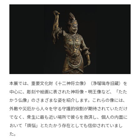
本展では、重要文化財《十二神将立像》（浄瑠璃寺旧蔵）を
中心に、彫刻や絵画に表された神将像・明王像など、「たた
かう仏像」のさまざまな姿を紹介します。これらの像には、
外敵や災厄から人々を守る守護的役割が期待されていただけ
でなく、衆生に最も近い場所で彼らを救済し、個人の内面に
おいて「煩悩」とたたかう存在としても信仰されていまし
た。