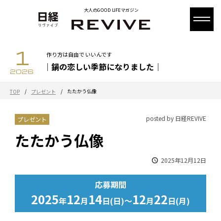
大人のGOOD LIFEマガジン
1
作り方は自由で いいんです
｜鍋の恋しい季節になりました｜
2026
/
/
たたかう仏像
TOP
プレゼント
posted by 日経REVIVE
プレゼント
たたかう仏像
2025年12月12日
応募期間
2025
12
14
12
22
年
月
日(日)～
月
日(月)