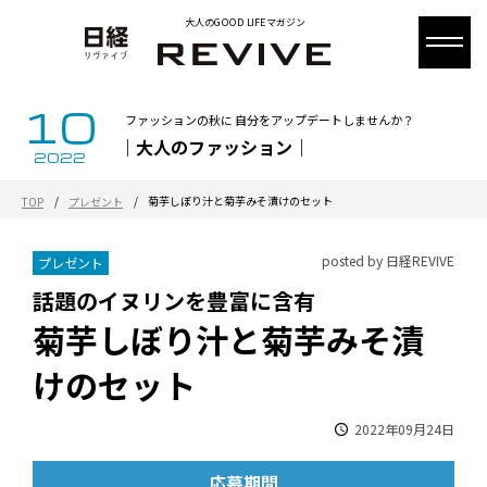
大人のGOOD LIFEマガジン
10
ファッションの秋に 自分をアップデートしませんか？
｜大人のファッション｜
2022
/
/
菊芋しぼり汁と菊芋みそ漬けのセット
TOP
プレゼント
posted by 日経REVIVE
プレゼント
話題のイヌリンを豊富に含有
菊芋しぼり汁と菊芋みそ漬
けのセット
2022年09月24日
応募期間