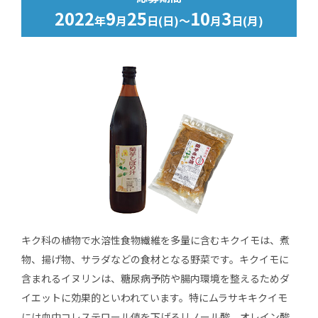
2022
9
25
10
3
年
月
日(日)～
月
日(月)
キク科の植物で水溶性食物繊維を多量に含むキクイモは、煮
物、揚げ物、サラダなどの食材となる野菜です。キクイモに
含まれるイヌリンは、糖尿病予防や腸内環境を整えるためダ
イエットに効果的といわれています。特にムラサキキクイモ
には血中コレステロール値を下げるリノール酸、オレイン酸