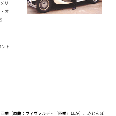
アメリ
ー・オ
授）
コント
の四季（原曲：ヴィヴァルディ「四季」ほか）、赤とんぼ