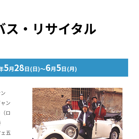
ト）
バス・リサイタル
5
28
6
5
年
月
日(日)～
月
日(月)
サン
ギャン
レ（ロ
奏
ツェ五