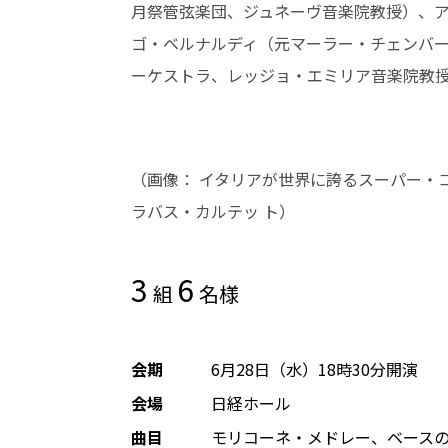
月祭管弦楽団、ジュネーヴ音楽院教授）、
ゴ・ベルナルディ（元マーラー・チェンバ
ーケストラ、レッジョ・エミリア音楽院教
（画像： イタリアが世界に誇るスーパー・
ラバス・カルテッ ト）
3
6
組
名様
会期
6月28日（水）18時30分開演
会場
日経ホール
曲目
モリコーネ・メドレー、ベース