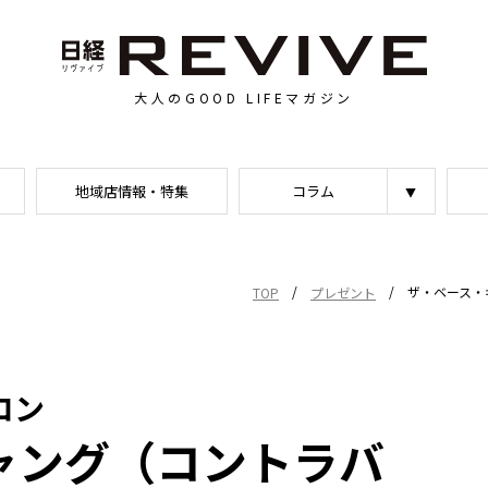
大人のGOOD LIFEマガジン
地域店情報・特集
コラム
/
/
ザ・ベース・
TOP
プレゼント
ロン
ャング（コントラバ