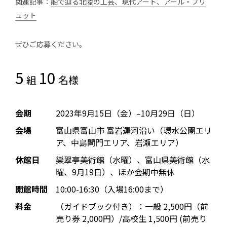
関連記事：
船で辿る北陸の工芸、現代アート、アール・ブリ
ュット
ぜひご応募ください。
5
10
組
名様
会期
2023年9月15日（金）–10月29日（日）
会場
富山県富山市 富岩運河沿い（環水公園エリ
ア、中島閘門エリア、岩瀬エリア）
休館日
樂翠亭美術館（水曜）、富山県美術館（水
曜、9月19日）、ほか会期中無休
開館時間
10:00-16:30（入場16:00まで）
料金
（ガイドブック付き）：一般 2,500円（前
売り券 2,000円）/高校生 1,500円 (前売り