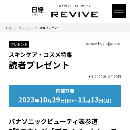
大人のGOOD LIFEマガジン
/
/
読者プレゼント
TOP
プレゼント
posted by 日経REVIVE
プレゼント
スキンケア・コスメ特集
読者プレゼント
2023年10月29日
応募期間
2023
10
29
11
13
年
月
日(日)～
月
日(月)
パナソニックビューティ表参道