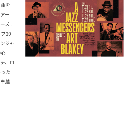
名曲を
＝アー
ャーズ。
ブ20
センジャ
中心
ンチ、ロ
いった
、卓越