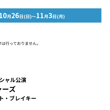
10
26
11
3
月
日(日)～
月
日(月)
付けは行っておりません。
ペシャル公演
ャーズ
ト・ブレイキー