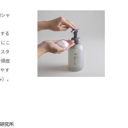
用シャ
用する
さにこ
、スタ
や頭皮
りやす
み）。
ーブ研究所