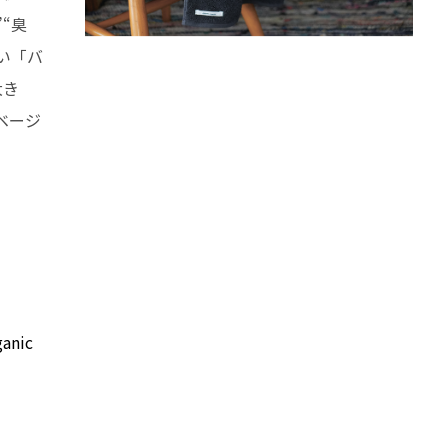
“臭
い「バ
大き
ベージ
ganic