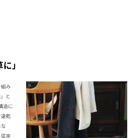
草に」
を組み
力」と
構造に
で速乾
はな
。従来