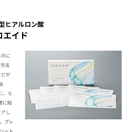
型ヒアルロン酸
ロエイド
ものに
る方法
などが
貼
に、ヒ
膝に貼
ケアし
。プレ
のシート