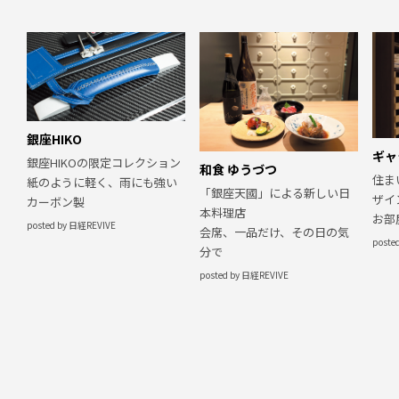
銀座HIKO
ギャ
銀座HIKOの限定コレクション
和食 ゆうづつ
住ま
紙のように軽く、雨にも強い
「銀座天國」による新しい日
ザイ
カーボン製
本料理店
お部
posted by 日経REVIVE
会席、一品だけ、その日の気
poste
分で
posted by 日経REVIVE