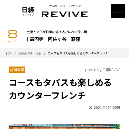
大人のGOOD LIFEマガジン
8
芸術と文化が日常に溶け込む味わい深い街
｜高円寺｜阿佐ヶ谷｜荻窪｜
2021
/
/
コースもタパスも楽しめるカウンターフレンチ
TOP
地域店情報・特集
店舗情報
posted by 日経REVIVE
コースもタパスも楽しめる
カウンターフレンチ
2021年07月25日