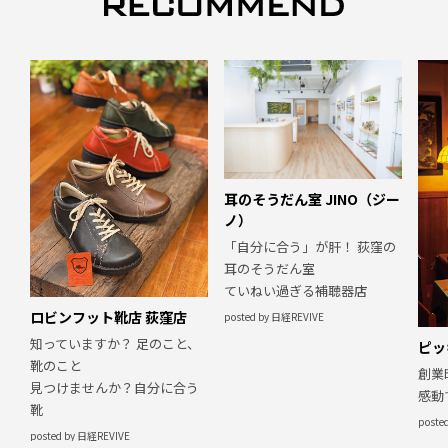
耳のそうだん室 JINO（ジー
ノ）
「自分に合う」が肝！ 荻窪の
耳のそうだん室
ていねい過ぎる補聴器店
ロビンフット靴店 荻窪店
posted by 日経REVIVE
知っていますか？ 足のこと、
ピッ
靴のこと
創業
見つけませんか？自分に合う
感動
靴
poste
posted by 日経REVIVE