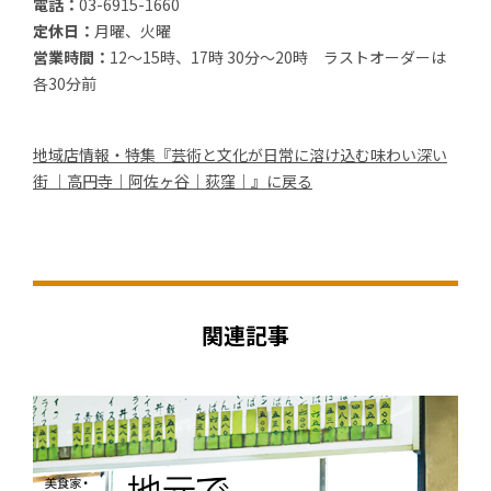
電話：
03-6915-1660
定休日：
月曜、火曜
営業時間：
12〜15時、17時 30分〜20時 ラストオーダーは
各30分前
地域店情報・特集『芸術と文化が日常に溶け込む味わい深い
街 ｜高円寺｜阿佐ヶ谷｜荻窪｜』に戻る
関連記事