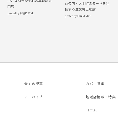
小さな財布が中心の革製品専
丸の内・大手町のモードを発
門店
信する注文紳士服店
posted by 日経REVIVE
posted by 日経REVIVE
全ての記事
カバー特集
アーカイブ
地域店情報・特集
コラム