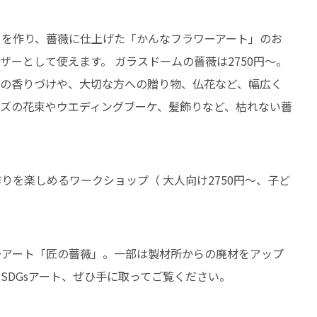
らを作り、薔薇に仕上げた「かんなフラワーアート」のお
ーとして使えます。 ガラスドームの薔薇は2750円〜。
宅の香りづけや、大切な方への贈り物、仏花など、幅広く
ーズの花束やウエディングブーケ、髪飾りなど、枯れない薔
りを楽しめるワークショップ（ 大人向け2750円〜、子ど
ーアート「匠の薔薇」。一部は製材所からの廃材をアップ
SDGsアート、ぜひ手に取ってご覧ください。