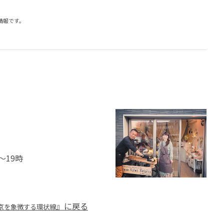
の情報です。
～19時
』に戻る
京を象徴する環状線