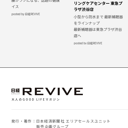
腰がラクになる、話題の健康
リングケアセンター 東急プ
イス
ラザ渋谷店
posted by 日経REVIVE
小型から防水まで 最新補聴器
をラインナップ
最新補聴器は東急プラザ渋谷
店へ
posted by 日経REVIVE
大人のGOOD LIFEマガジン
発行・著作：日本経済新聞社 エリアセールスユニット
販売企画グループ