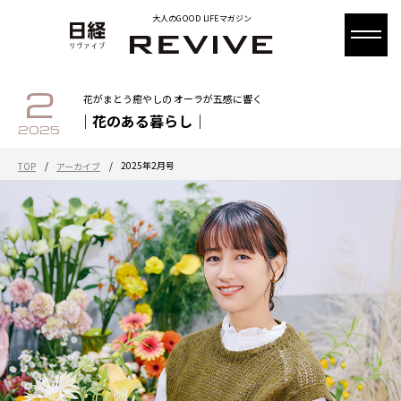
大人のGOOD LIFEマガジン
2
花がまとう癒やしの オーラが五感に響く
｜花のある暮らし｜
2025
/
/
2025年2月号
TOP
アーカイブ