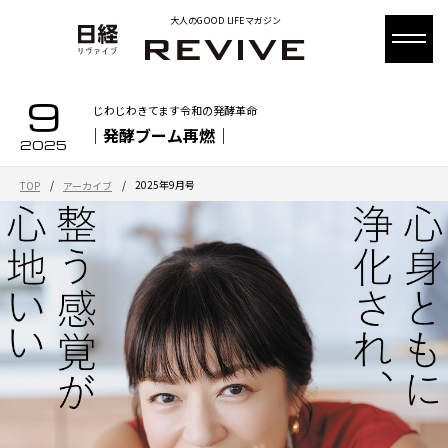
大人のGOOD LIFEマガジン
9
じわじわきてます令和の発酵革命
｜発酵ブーム再燃｜
2025
/
/
2025年9月号
TOP
アーカイブ