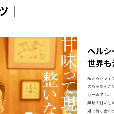
ツ｜
ヘルシ
世界も
映えるパフェ
のあるあんこ
も一興です。
無類の甘いも
処で待ち合わ