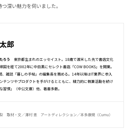
持つ深い魅力を伺いました。
太郎
たろう
東京都生まれのエッセイスト。18歳で渡米した先で書店文化
帰国を経て2002年に中目黒にセレクト書店「COW BOOKS」を開業。
年間、雑誌「暮しの手帖」の編集長を務める。14年以降はIT業界に参入
ンテンツやプロダクトを手がけるとともに、精力的に執筆活動を続け
な習慣」（中公文庫）他、著書多数。
梨 取材・文／澤村 恵 アートディレクション／本多康規（Cumu）