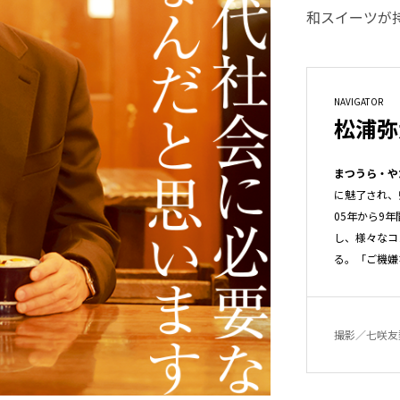
和スイーツが
NAVIGATOR
松浦弥
まつうら・や
に魅了され、
05年から9
し、様々なコ
る。「ご機嫌
撮影／七咲友