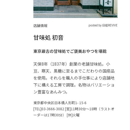
店舗情報
posted by 日経REVIVE
甘味処 初音
東京最古の甘味処でご褒美おやつを堪能
天保8年（1837年）創業の老舗甘味処。小
豆、寒天、黒糖に至るまでこだわりの国産品
を使用。それらを職人の手仕事により店舗地
下に構える工房で調理。名物はバリエーショ
ン豊富なあんみつ。
東京都中央区日本橋人形町1- 15-6
[TEL]03-3666-3082 [営]11時30分～18時（ラストオ
ーダーは17時30分） [休]火曜