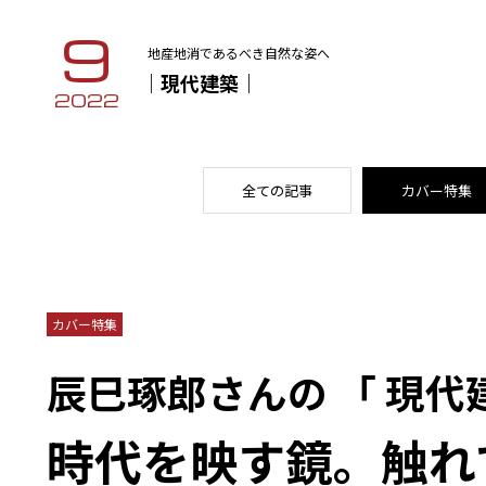
9
地産地消であるべき自然な姿へ
｜現代建築｜
2022
全ての記事
カバー特集
カバー特集
辰巳琢郎さんの 「 現代建築
時代を映す鏡。触れ