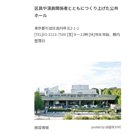
区民や演劇関係者とともにつくり上げた公共
ホール
東京都杉並区高円寺北2-1-2
[TEL]03-3223-7500 [営]９～22時 [休]年末年始、館内
整理日
施設情報
posted by 日経REVIVE