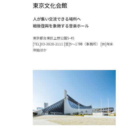
東京文化会館
人が集い交流できる場所へ
戦後復興を象徴する音楽ホール
東京都台東区上野公園5-45
[TEL]03-3828-2111 [営]9～17時（事務所） [休]年末
年始ほか