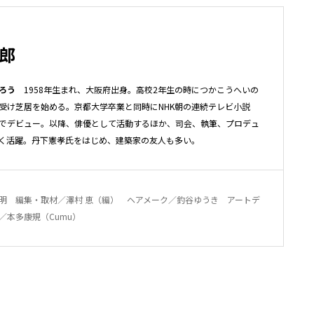
郎
ろう
1958年生まれ、大阪府出身。高校2年生の時につかこうへいの
受け芝居を始める。京都大学卒業と同時にNHK朝の連続テレビ小説
でデビュー。以降、俳優として活動するほか、司会、執筆、プロデュ
く活躍。丹下憲孝氏をはじめ、建築家の友人も多い。
明 編集・取材／澤村 恵（編） ヘアメーク／釣谷ゆうき アートデ
／本多康規（Cumu）