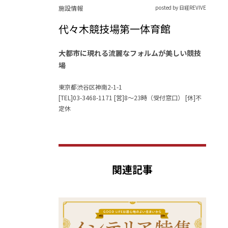
施設情報
posted by 日経REVIVE
代々木競技場第一体育館
大都市に現れる流麗なフォルムが美しい競技
場
東京都渋谷区神南2-1-1
[TEL]03-3468-1171 [営]8～23時（受付窓口） [休]不
定休
関連記事