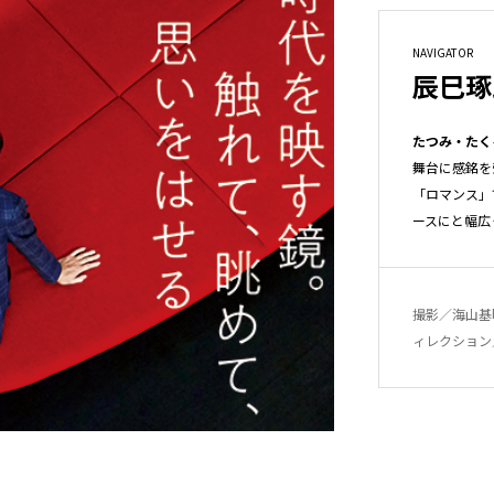
NAVIGATOR
辰巳琢
たつみ・たく
舞台に感銘を
「ロマンス」
ースにと幅広
撮影／海山基
ィレクション