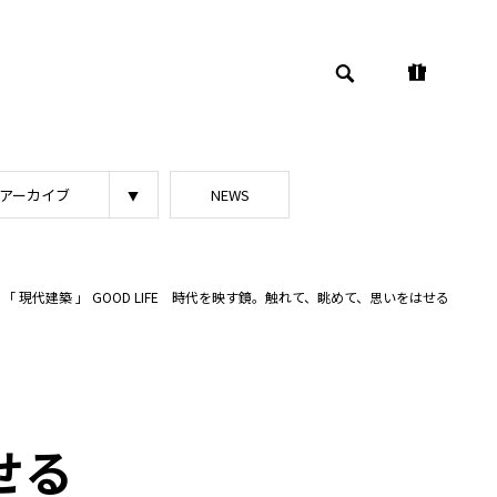
アーカイブ
NEWS
「 現代建築 」 GOOD LIFE 時代を映す鏡。触れて、眺めて、思いをはせる
せる