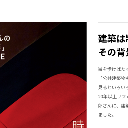
建築は
その背
街を歩けばた
「公共建築物
見るといろい
20年以上リ
郎さんに、建
ました。