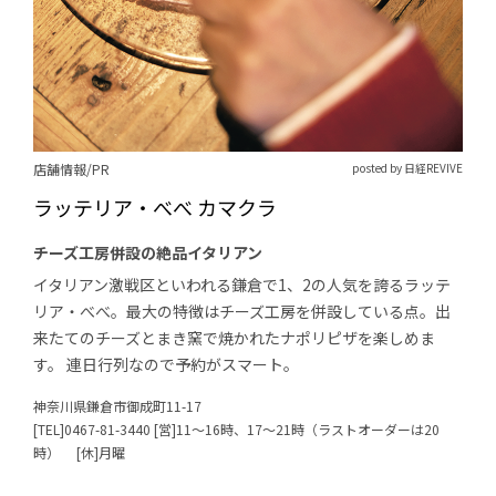
店舗情報/PR
posted by 日経REVIVE
ラッテリア・べべ カマクラ
チーズ工房併設の絶品イタリアン
イタリアン激戦区といわれる鎌倉で1、2の人気を誇るラッテ
リア・べべ。最大の特徴はチーズ工房を併設している点。出
来たてのチーズとまき窯で焼かれたナポリピザを楽しめま
す。 連日行列なので予約がスマート。
神奈川県鎌倉市御成町11-17
[TEL]0467-81-3440 [営]11～16時、17～21時（ラストオーダーは20
時） [休]月曜