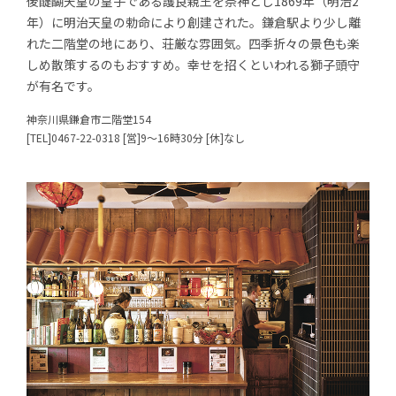
後醍醐天皇の皇子である護良親王を祭神とし1869年（明治2
年）に明治天皇の勅命により創建された。鎌倉駅より少し離
れた二階堂の地にあり、荘厳な雰囲気。四季折々の景色も楽
しめ散策するのもおすすめ。幸せを招くといわれる獅子頭守
が有名です。
神奈川県鎌倉市二階堂154
[TEL]0467-22-0318 [営]9～16時30分 [休]なし