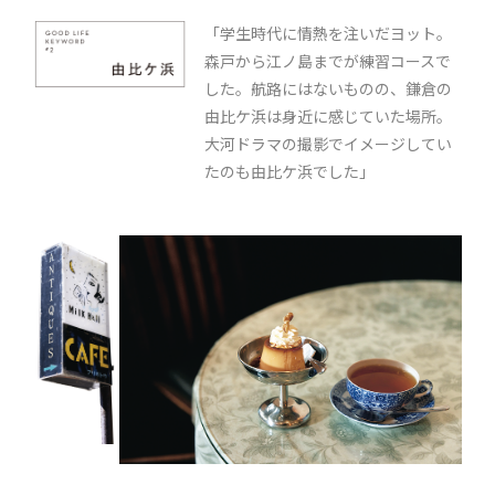
「学生時代に情熱を注いだヨット。
森戸から江ノ島までが練習コースで
した。航路にはないものの、鎌倉の
由比ケ浜は身近に感じていた場所。
大河ドラマの撮影でイメージしてい
たのも由比ケ浜でした」