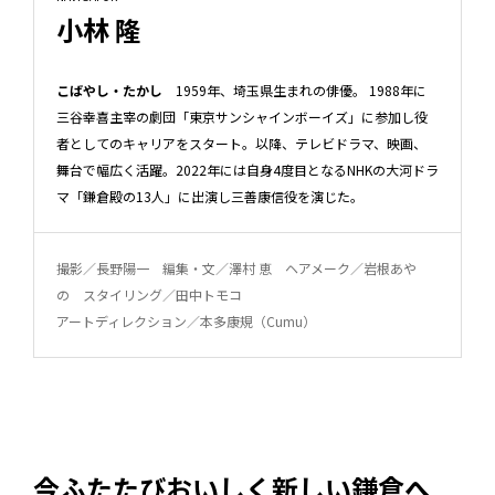
小林 隆
こばやし・たかし
1959年、埼玉県生まれの俳優。 1988年に
三谷幸喜主宰の劇団「東京サンシャインボーイズ」に参加し役
者としてのキャリアをスタート。以降、テレビドラマ、映画、
舞台で幅広く活躍。2022年には自身4度目となるNHKの大河ドラ
マ「鎌倉殿の13人」に出演し三善康信役を演じた。
撮影／長野陽一 編集・文／澤村 恵 ヘアメーク／岩根あや
の スタイリング／田中トモコ
アートディレクション／本多康規（Cumu）
今ふたたびおいしく新しい鎌倉へ