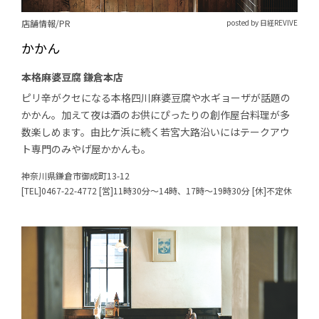
店舗情報/PR
posted by 日経REVIVE
かかん
本格麻婆豆腐 鎌倉本店
ピリ辛がクセになる本格四川麻婆豆腐や水ギョーザが話題の
かかん。加えて夜は酒のお供にぴったりの創作屋台料理が多
数楽しめます。由比ケ浜に続く若宮大路沿いにはテークアウ
ト専門のみやげ屋かかんも。
神奈川県鎌倉市御成町13-12
[TEL]0467-22-4772 [営]11時30分～14時、17時～19時30分 [休]不定休