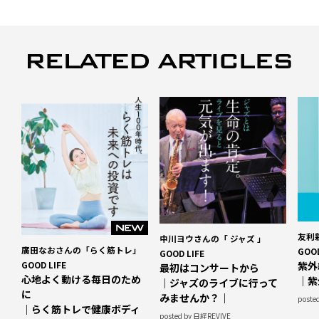
友利
中川ヨウさんの「 ジャズ 」
廣田なおさんの「らく筋トレ」
GOOD
GOOD LIFE
GOOD LIFE
紫外
最初はコンサートから
心地よく動ける毎日のため
｜紫
｜ジャズのライブに行って
に
みませんか？｜
poste
｜らく筋トレで健康ボディ
posted by 日経REVIVE