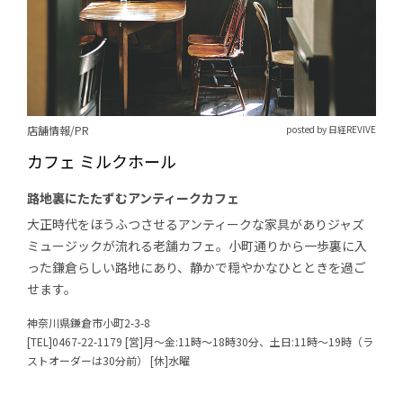
店舗情報/PR
posted by 日経REVIVE
カフェ ミルクホール
路地裏にたたずむアンティークカフェ
大正時代をほうふつさせるアンティークな家具がありジャズ
ミュージックが流れる老舗カフェ。小町通りから一歩裏に入
った鎌倉らしい路地にあり、静かで穏やかなひとときを過ご
せます。
神奈川県鎌倉市小町2-3-8
[TEL]0467-22-1179 [営]月～金:11時～18時30分、土日:11時～19時（ラ
ストオーダーは30分前） [休]水曜