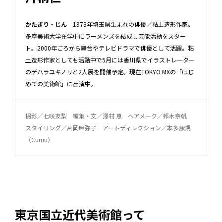
かたぎり・じん
1973年埼玉県生まれの俳優／粘土造形作家。
多摩美術大学在学中にラーメンズを結成し芸能活動をスター
ト。2000年ごろから舞台やテレビドラマで俳優として活躍。粘
土造形作家としても活動中で5月には香川県でイラストレーター
のデハラユキノリと2人展を開催予定。現在TOKYO MXの「はじ
めての美術館」に出演中。
撮影／七咲友梨 編集・文／澤村 恵 ヘアメーク／邦木奈帆
スタイリング／片岡麻弥子 アートディレクション／本多康規
（Cumu）
東京国立近代美術館って