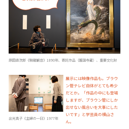
原田直次郎《騎龍観音》1890年、寄託作品（護国寺蔵）、重要文化財
展示には映像作品も。ブラウ
ン管テレビ自体がとても希少
だとか。「作品の中にも登場
しますが、ブラウン管にしか
出せない風合いを大事にした
いです」と学芸員の横山さ
出光真子《主婦の一日》1977年
ん。