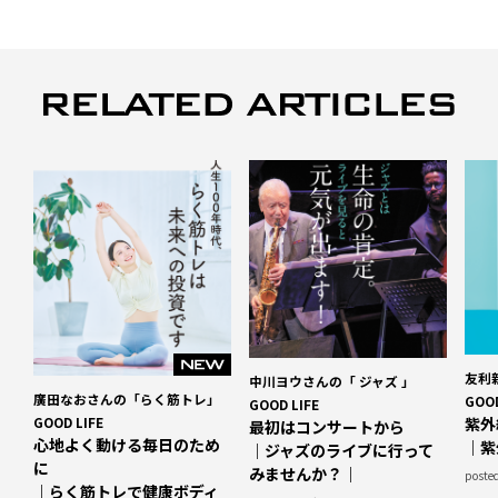
友利
中川ヨウさんの「 ジャズ 」
廣田なおさんの「らく筋トレ」
GOOD
GOOD LIFE
GOOD LIFE
紫外
最初はコンサートから
心地よく動ける毎日のため
｜紫
｜ジャズのライブに行って
に
みませんか？｜
poste
｜らく筋トレで健康ボディ