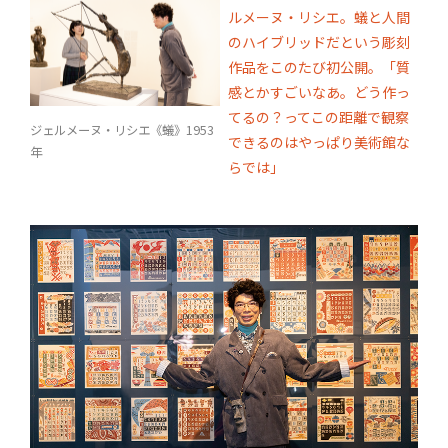
ルメーヌ・リシエ。蟻と人間
のハイブリッドだという彫刻
作品をこのたび初公開。「質
感とかすごいなあ。どう作っ
てるの？ってこの距離で観察
ジェルメーヌ・リシエ《蟻》1953
できるのはやっぱり美術館な
年
らでは」