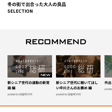
冬の街で出合った大人の良品
SELECTION
新シニア世代の運動の新常
新シニア世代に聴いてほし
外出
識 編
い中川さんのお薦め 編
poste
posted by 日経REVIVE
posted by 日経REVIVE