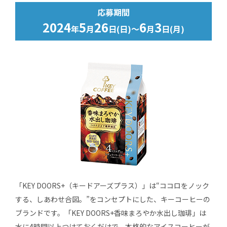
応募期間
2024
5
26
6
3
年
月
日(日)～
月
日(月)
「KEY DOORS+（キードアーズプラス）」は“ココロをノック
する、しあわせ合図。”をコンセプトにした、キーコーヒーの
ブランドです。「KEY DOORS+香味まろやか水出し珈琲」は
水に4時間以上つけておくだけで、本格的なアイスコーヒーが