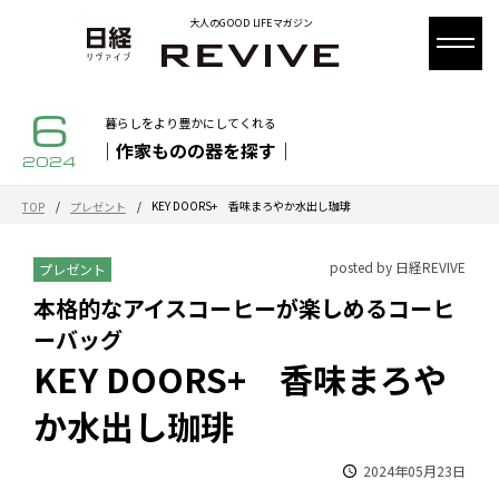
大人のGOOD LIFEマガジン
6
暮らしをより豊かにしてくれる
｜作家ものの器を探す｜
2024
/
/
KEY DOORS+ 香味まろやか水出し珈琲
TOP
プレゼント
posted by 日経REVIVE
プレゼント
本格的なアイスコーヒーが楽しめるコーヒ
ーバッグ
KEY DOORS+ 香味まろや
か水出し珈琲
2024年05月23日