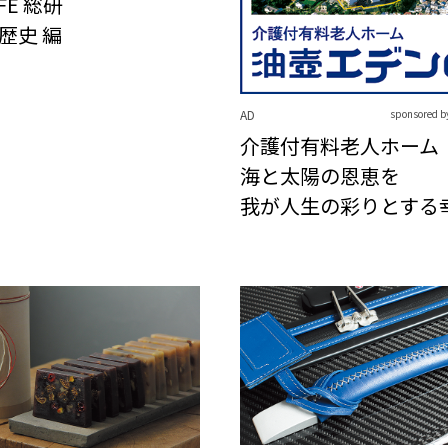
IFE 総研
歴史 編
AD
sponsore
介護付有料老人ホーム
海と太陽の恩恵を
我が人生の彩りとする