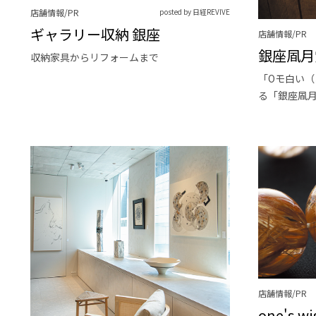
店舗情報/PR
posted by 日経REVIVE
ギャラリー収納 銀座
店舗情報/PR
銀座凮月
収納家具からリフォームまで
「Oモ白い
る「銀座凮
店舗情報/PR
one's wi