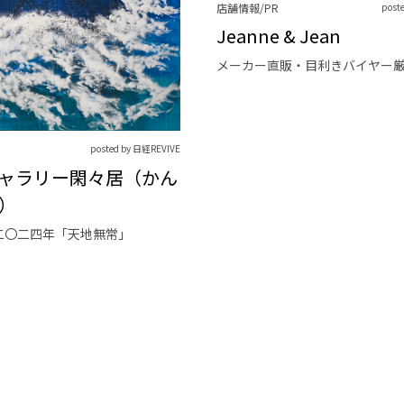
店舗情報/PR
post
Jeanne & Jean
メーカー直販・目利きバイヤー
posted by 日経REVIVE
ャラリー閑々居（かん
）
二〇二四年「天地無常」