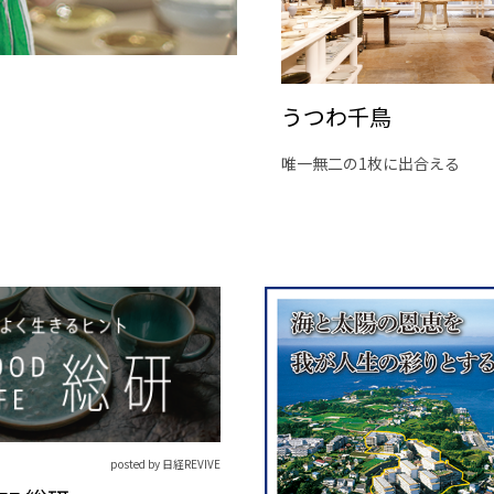
うつわ千鳥
唯一無二の1枚に出合える
posted by 日経REVIVE