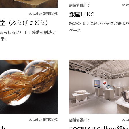
店舗情報/PR
post
銀座HIKO
posted by 日経REVIVE
堂（ふうげつどう）
紙袋のように軽いバッグと鉄よ
ケース
（おもしろい）！」感動を創造す
月堂」
posted by 日経REVIVE
店舗情報/PR
post
sh
KOGEI Art Gallery