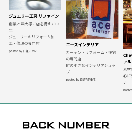
ジュエリー工房 リファイン
創業25年大塚に店を構えて12
年
ジュエリーのリフォーム加
工・修理の専門店
エースインテリア
posted by 日経REVIVE
カーテン・リフォーム・住宅
Che
の専門店
ァル
町の小さなインテリアショッ
素材
プ
心に
posted by 日経REVIVE
チ
poste