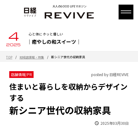
大人のGOOD LIFEマガジン
4
心と体に ホッと優しい
｜癒やしの和スイーツ｜
2025
/
/
新シニア世代の収納家具
TOP
地域店情報・特集
店舗情報/PR
posted by 日経REVIVE
住まいと暮らしを収納からデザイン
する
新シニア世代の収納家具
2025年03月30日