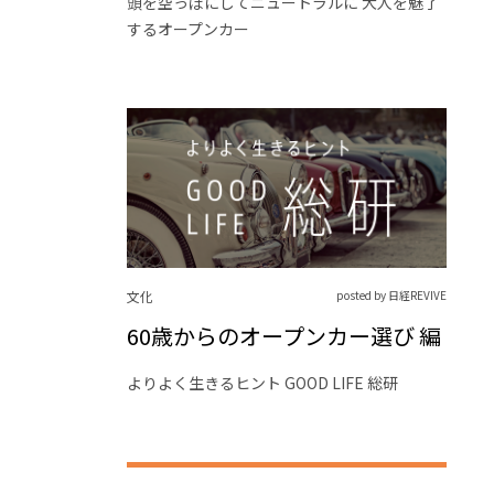
頭を空っぽにしてニュートラルに 大人を魅了
するオープンカー
文化
posted by 日経REVIVE
60歳からのオープンカー選び 編
よりよく生きるヒント GOOD LIFE 総研