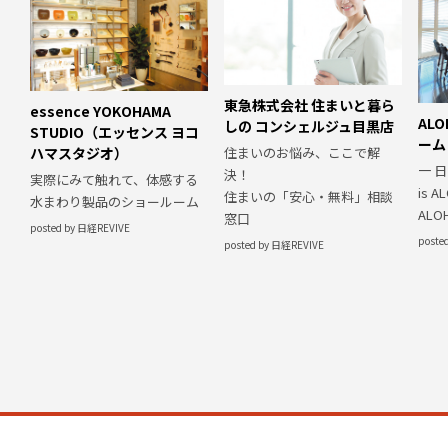
東急株式会社 住まいと暮ら
essence YOKOHAMA
ALO
しの コンシェルジュ目黒店
STUDIO（エッセンス ヨコ
ーム
ハマスタジオ）
住まいのお悩み、ここで解
一 
決！
実際にみて触れて、体感する
is A
住まいの「安心・無料」相談
水まわり製品のショールーム
AL
窓口
posted by 日経REVIVE
poste
posted by 日経REVIVE