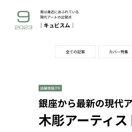
9
実は身近にあふれている
現代アートの出発点
｜キュビスム｜
2023
全ての記事
カバー特集
店舗情報/PR
銀座から最新の現代
木彫アーティスト