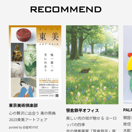
東京美術倶楽部
PAL
笹倉鉄平オフィス
心の贅沢に出会う 美の祭典
銀座
美しい光の絵が魅せる ヨーロ
2023東美アートフェア
発信
ッパの四季
posted by 日経REVIVE
木彫
光の情景画家「笹倉鉄平」原