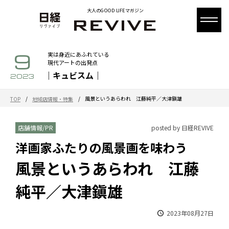
大人のGOOD LIFEマガジン
9
実は身近にあふれている
現代アートの出発点
｜キュビスム｜
2023
/
/
風景というあらわれ 江藤純平／大津鎭雄
TOP
地域店情報・特集
店舗情報/PR
posted by 日経REVIVE
洋画家ふたりの風景画を味わう
風景というあらわれ 江藤
純平／大津鎭雄
2023年08月27日