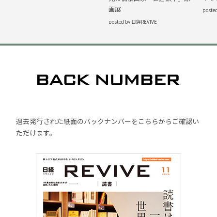
画展
poste
posted by 日経REVIVE
過去発行された紙面のバックナンバーをこちらからご確認い
ただけます。