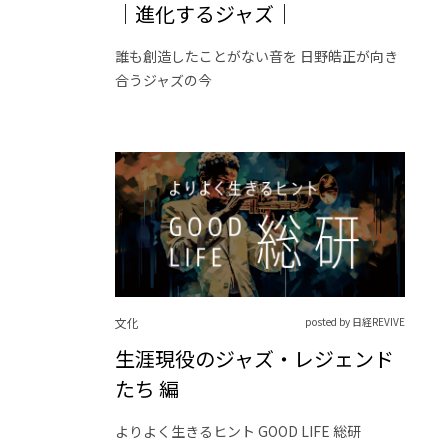
｜進化するジャズ｜
誰も創造したことがない音を 日野皓正が向き
合うジャズの今
文化
posted by 日経REVIVE
生涯現役のジャズ・レジェンド
たち 編
よりよく生きるヒント GOOD LIFE 総研