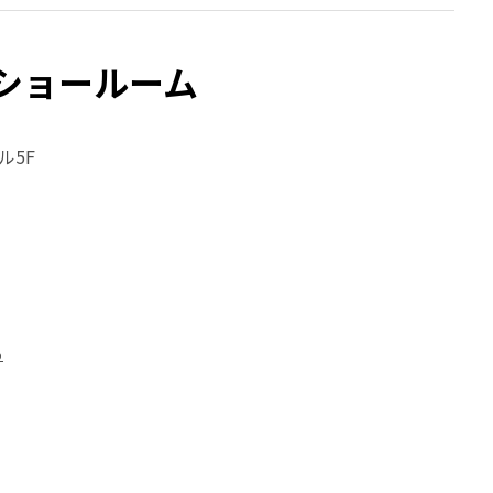
銀座ショールーム
ル5F
る