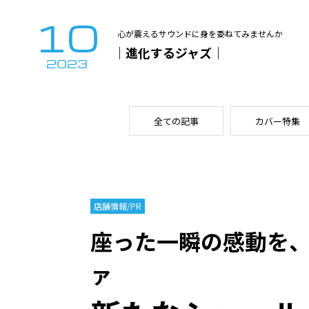
10
心が震えるサウンドに身を委ねてみませんか
｜進化するジャズ｜
2023
全ての記事
カバー特集
店舗情報/PR
座った一瞬の感動を
ァ