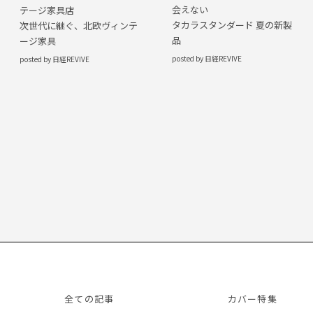
会えない
テージ家具店
タカラスタンダード 夏の新製
次世代に継ぐ、北欧ヴィンテ
品
ージ家具
posted by 日経REVIVE
posted by 日経REVIVE
全ての記事
カバー特集