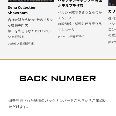
ホテルプラザ店
Sena Collection
カリ
ペルシャ絨毯を買うなら今が
Showroom
都内
チャンス！
吉祥寺駅から徒歩3分のペルシ
ィシ
施設閉館・移転に伴う売り尽
ャ絨毯専門店
ロン
くしセール
毎日を彩るあなただけのペル
の家
シャ絨毯を
posted by 日経REVIVE
poste
posted by 日経REVIVE
過去発行された紙面のバックナンバーをこちらからご確認い
ただけます。