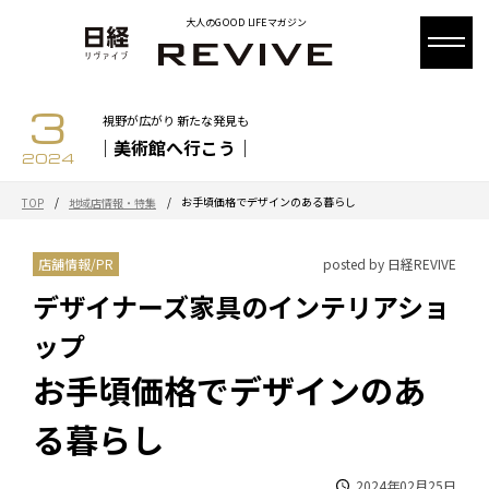
大人のGOOD LIFEマガジン
3
視野が広がり 新たな発見も
｜美術館へ行こう｜
2024
/
/
お手頃価格でデザインのある暮らし
TOP
地域店情報・特集
店舗情報/PR
posted by 日経REVIVE
デザイナーズ家具のインテリアショ
ップ
お手頃価格でデザインのあ
る暮らし
2024年02月25日