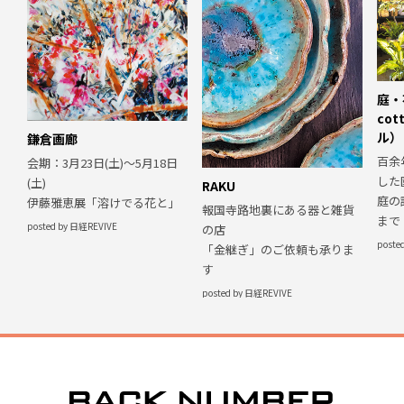
庭・
co
ル）
鎌倉画廊
百余
会期：3月23日(土)〜5月18日
した
(土)
RAKU
庭の
伊藤雅恵展「溶けでる花と」
報国寺路地裏にある器と雑貨
まで
posted by 日経REVIVE
の店
poste
「金継ぎ」のご依頼も承りま
す
posted by 日経REVIVE