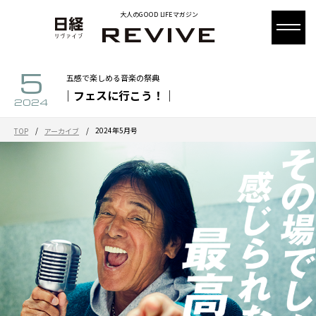
大人のGOOD LIFEマガジン
5
五感で楽しめる音楽の祭典
｜フェスに行こう！｜
2024
/
/
2024年5月号
TOP
アーカイブ