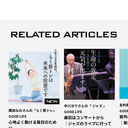
友利
中川ヨウさんの「 ジャズ 」
廣田なおさんの「らく筋トレ」
GOOD
GOOD LIFE
GOOD LIFE
紫外
最初はコンサートから
心地よく動ける毎日のため
｜紫
｜ジャズのライブに行って
に