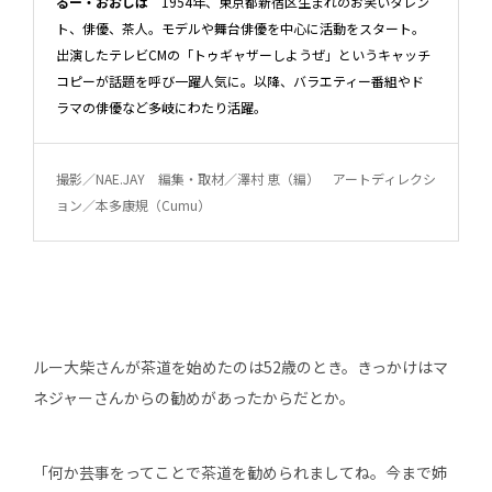
るー・おおしば
1954年、東京都新宿区生まれのお笑いタレン
ト、俳優、茶人。モデルや舞台俳優を中心に活動をスタート。
出演したテレビCMの「トゥギャザーしようぜ」というキャッチ
コピーが話題を呼び一躍人気に。以降、バラエティー番組やド
ラマの俳優など多岐にわたり活躍。
撮影／NAE.JAY 編集・取材／澤村 恵（編） アートディレクシ
ョン／本多康規（Cumu）
ルー大柴さんが茶道を始めたのは52歳のとき。きっかけはマ
ネジャーさんからの勧めがあったからだとか。
「何か芸事をってことで茶道を勧められましてね。今まで姉