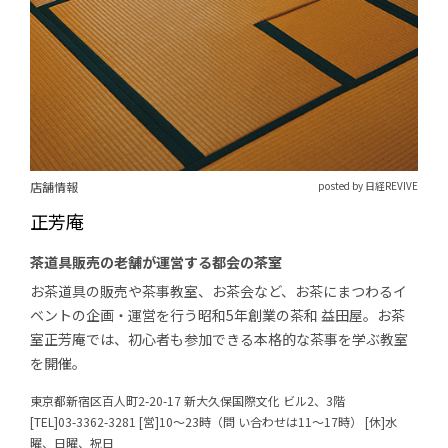
店舗情報
posted by 日経REVIVE
正芳庵
茶道具販売の老舗が運営する都会の茶室
お茶道具の販売や茶事教室、お茶会など、お茶にまつわるイ
ベントの企画・運営を行う昭和5年創業の茶和 益田屋。お茶
室正芳庵では、初心者も参加できる本格的な茶事を学ぶ教室
を開催。
東京都新宿区百人町2-20-17 新大久保国際文化 ビル2、3階
[TEL]03-3362-3281 [営]10～23時（問 い合わせは11～17時） [休]水
曜、日曜、祝日