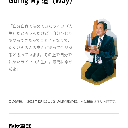
Going My 道（Way）
「自分自身で決めてきたライフ（人
生）だと思うんだけど、自分ひとり
でやってきたってことじゃなくて、
たくさんの人の支えがあって今があ
ると思っています。その上で自分で
決めたライフ（人生）。最高に幸せ
だよ」
この記事は、2022年12月11日発行の日経REVIVE1月号に掲載された内容です。
取材裏話