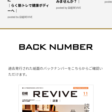
みませんか？｜
poste
｜らく筋トレで健康ボディ
posted by 日経REVIVE
ーへ｜
posted by 日経REVIVE
過去発行された紙面のバックナンバーをこちらからご確認い
ただけます。