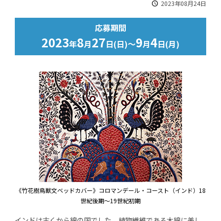
2023年08月24日
応募期間
2023
8
27
9
4
年
月
日(日)～
月
日(月)
《竹花樹鳥獣文ベッドカバー》コロマンデール・コースト（インド）18
世紀後期～19世紀初期
インドは古くから綿の国でした。植物繊維である木綿に美し