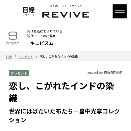
大人のGOOD LIFEマガジン
9
実は身近にあふれている
現代アートの出発点
｜キュビスム｜
2023
/
/
恋し、こがれたインドの染織
TOP
プレゼント
posted by 日経REVIVE
プレゼント
恋し、こがれたインドの染
織
世界にはばたいた布たち－畠中光享コレク
ション