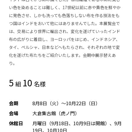
い色を染めることは難しく、17世紀以前に赤や黄色を鮮やか
に発色させ、しかも洗っても色落ちしない布を作る技法をも
つ国はインドをおいて他にはありませんでした。本展覧会で
は、交易により世界に輸出され、変化を遂げていったインド
布の広がりに着目し、ヨーロッパをはじめ、インドネシア、
タイ、ペルシャ、日本などへもたらされ、それぞれの地で変
化を遂げた布たちをご紹介いたします。会期中展示替えあ
り。
5
10
組
名様
会期
8月8日（火）～10月22日（日）
会場
大倉集古館（虎ノ門）
休館日
月曜日（9月18日、10月9日は開館）、9月
19日、10月10日