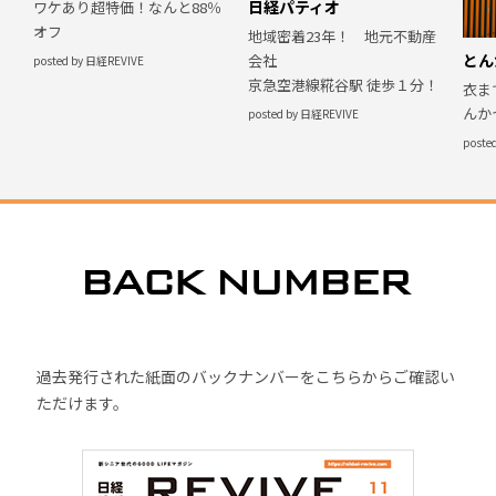
日経パティオ
ワケあり超特価！なんと88％
オフ
地域密着23年！ 地元不動産
とん
会社
posted by 日経REVIVE
京急空港線糀谷駅 徒歩１分！
衣ま
んか
posted by 日経REVIVE
poste
過去発行された紙面のバックナンバーをこちらからご確認い
ただけます。