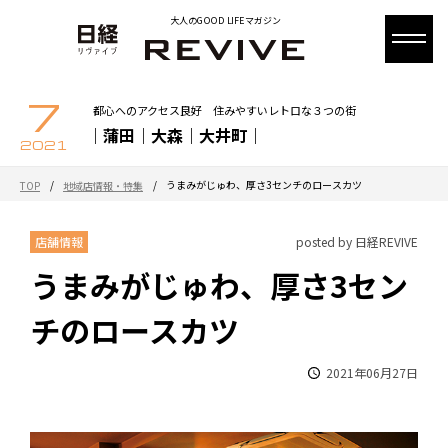
大人のGOOD LIFEマガジン
7
都心へのアクセス良好 住みやすいレトロな３つの街
｜蒲田｜大森｜大井町｜
2021
/
/
うまみがじゅわ、厚さ3センチのロースカツ
TOP
地域店情報・特集
店舗情報
posted by 日経REVIVE
うまみがじゅわ、厚さ3セン
チのロースカツ
2021年06月27日