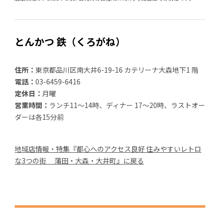
とんかつ 鉄（くろがね）
住所：
東京都品川区南大井6-19-16 カテリーナ大森地下1 階
電話：
03-6459-6416
定休日：
月曜
営業時間：
ランチ11～14時、ディナー 17～20時、ラストオー
ダーは各15分前
地域店情報・特集『都心へのアクセス良好 住みやすいレトロ
な3つの街 蒲田・大森・大井町』に戻る