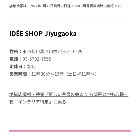
店舗情報は、2021年1月31日発行の日経REVIVE2月号掲載当時の情報です。
IDÉE SHOP Jiyugaoka
住所：
東京都目黒区自由が丘2-16-29
電話：
03-5701-7555
定休日：
なし
営業時間：
11時30分〜19時（土日祝11時〜）
地域店情報・特集『新しい季節の始まり お部屋の中も心機一
転 インテリア特集』に戻る