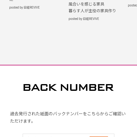
風合いを感じる家具
poste
posted by 日経REVIVE
暮らす人が主役の家具作り
posted by 日経REVIVE
過去発行された紙面のバックナンバーをこちらからご確認い
ただけます。