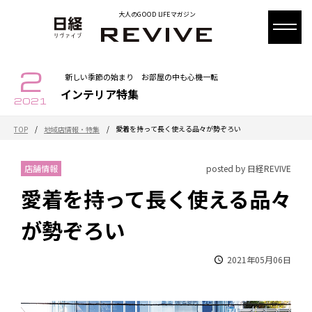
大人のGOOD LIFEマガジン
2
新しい季節の始まり お部屋の中も心機一転
インテリア特集
2021
/
/
愛着を持って長く使える品々が勢ぞろい
TOP
地域店情報・特集
店舗情報
posted by 日経REVIVE
愛着を持って長く使える品々
が勢ぞろい
2021年05月06日