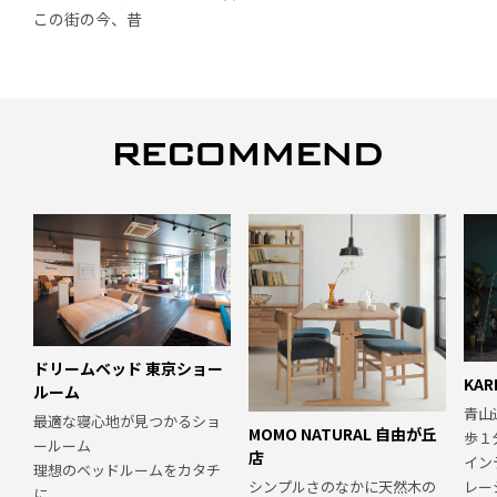
この街の今、昔
ドリームベッド 東京ショー
KA
ルーム
青山
最適な寝心地が見つかるショ
MOMO NATURAL 自由が丘
歩１
ールーム
店
イン
理想のベッドルームをカタチ
シンプルさのなかに天然木の
レー
に