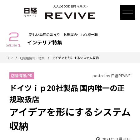
大人のGOOD LIFEマガジン
2
新しい季節の始まり お部屋の中も心機一転
インテリア特集
2021
/
/
アイデアを形にするシステム収納
TOP
地域店情報・特集
店舗情報/PR
posted by 日経REVIVE
ドイツｉｐ20社製品 国内唯一の正
規取扱店
アイデアを形にするシステム
収納
2021年01月31日