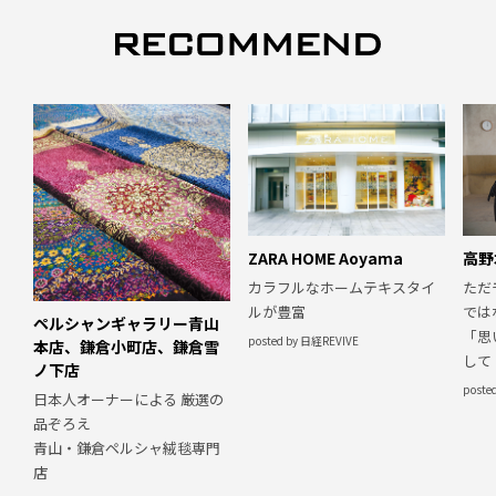
ZARA HOME Aoyama
高野
カラフルなホームテキスタイ
ただ
ルが豊富
では
ペルシャンギャラリー青山
「思
posted by 日経REVIVE
本店、鎌倉小町店、鎌倉雪
して
ノ下店
poste
日本人オーナーによる 厳選の
品ぞろえ
青山・鎌倉ペルシャ絨毯専門
店