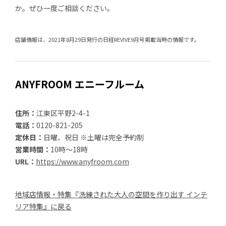
か。ぜひ一度ご相談ください。
店舗情報は、2021年8月29日発行の日経REVIVE9月号掲載当時の情報です。
ANYFROOM エニーフルーム
住所：
江東区平野2-4-1
電話：
0120-821-205
定休日：
日曜、祝日 ※土曜は完全予約制
営業時間：
10時～18時
URL：
https://www.anyfroom.com
地域店情報・特集『洗練された大人の空間を作り出す インテ
リア特集』に戻る