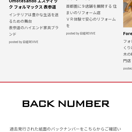
Omotesando エスティッ
首都圏に９店舗を展開する 住
ク フォルマックス 表参道
まいのリフォーム店
インテリアは豊かな生活を送
ＶＲ体験で安心のリフォーム
るための舞台
を
表参道のハイエンド家具ブラ
Fore
posted by 日経REVIVE
ンド
フォ
posted by 日経REVIVE
くり
木の
門店
poste
過去発行された紙面のバックナンバーをこちらからご確認い