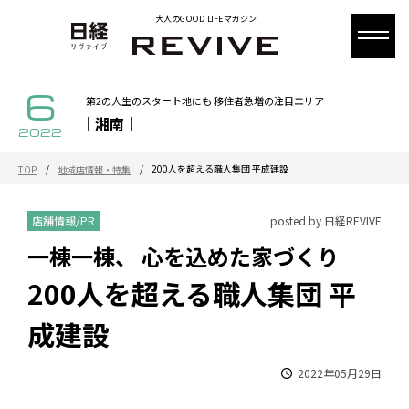
大人のGOOD LIFEマガジン
6
第2の人生のスタート地にも 移住者急増の注目エリア
｜湘南｜
2022
/
/
200人を超える職人集団 平成建設
TOP
地域店情報・特集
店舗情報/PR
posted by 日経REVIVE
一棟一棟、 心を込めた家づくり
200人を超える職人集団 平
成建設
2022年05月29日