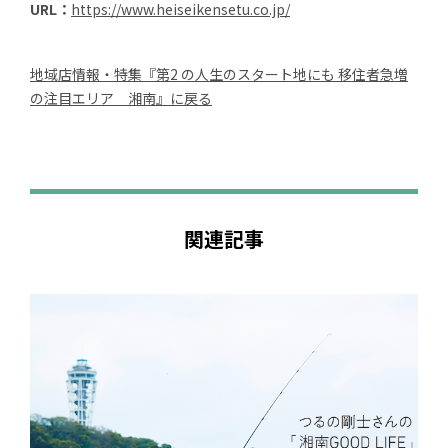
URL：
https://www.heiseikensetu.co.jp/
地域店情報・特集『第2 の人生のスタート地にも 移住者急増
の注目エリア 湘南』に戻る
関連記事