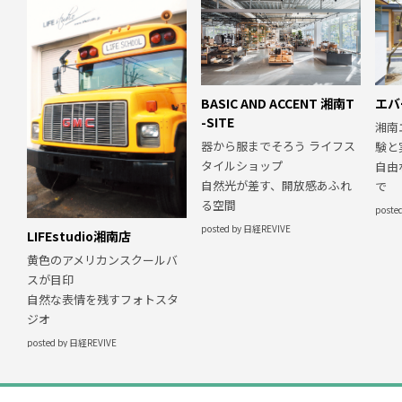
BASIC AND ACCENT 湘南T
エバ
-SITE
湘南
器から服までそろう ライフス
験と
タイルショップ
自由
自然光が差す、開放感あふれ
で
る空間
poste
posted by 日経REVIVE
LIFEstudio湘南店
黄色のアメリカンスクールバ
スが目印
自然な表情を残すフォトスタ
ジオ
posted by 日経REVIVE