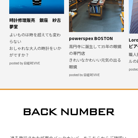
時計修理販売 銀座 紗古
夢堂
よいものは時を超えても変わ
powerspex BOSTON
Lor
らない
ピア
高円寺に誕生して35年の眼鏡
おしゃれな大人の時計をいか
の専門店
職人
がですか？
きれいなかわいい元気の出る
ルの
posted by 日経REVIVE
眼鏡
poste
posted by 日経REVIVE