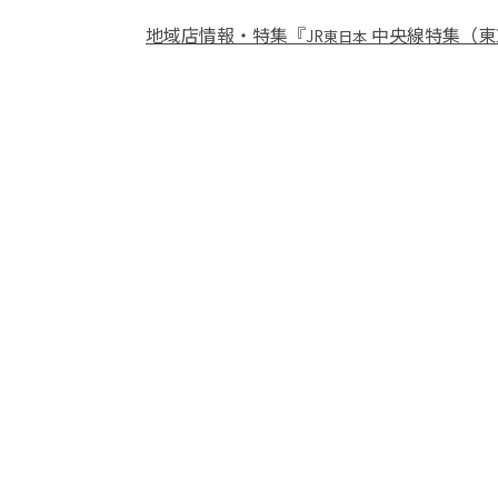
地域店情報・特集『
中央線特集（東
JR東日本