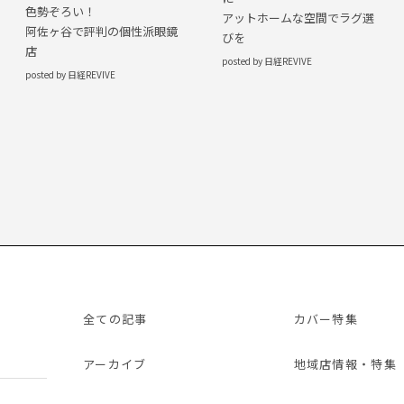
色勢ぞろい！
アットホームな空間でラグ選
阿佐ヶ谷で評判の個性派眼鏡
びを
店
posted by 日経REVIVE
posted by 日経REVIVE
全ての記事
カバー特集
アーカイブ
地域店情報・特集