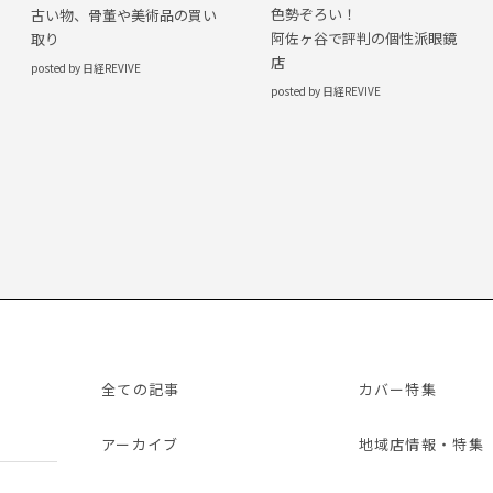
色勢ぞろい！
古い物、骨董や美術品の買い
阿佐ヶ谷で評判の個性派眼鏡
取り
店
posted by 日経REVIVE
posted by 日経REVIVE
全ての記事
カバー特集
アーカイブ
地域店情報・特集