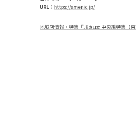
URL：
https://amenic.jp/
地域店情報・特集『
中央線特集（東
JR東日本