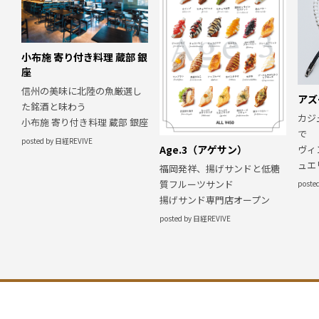
小布施 寄り付き料理 蔵部 銀
座
信州の美味に北陸の魚厳選し
アズ
た銘酒と味わう
カジ
小布施 寄り付き料理 蔵部 銀座
で
posted by 日経REVIVE
ヴィ
Age.3（アゲサン）
ュエ
福岡発祥、揚げサンドと低糖
質フルーツサンド
poste
揚げサンド専門店オープン
posted by 日経REVIVE