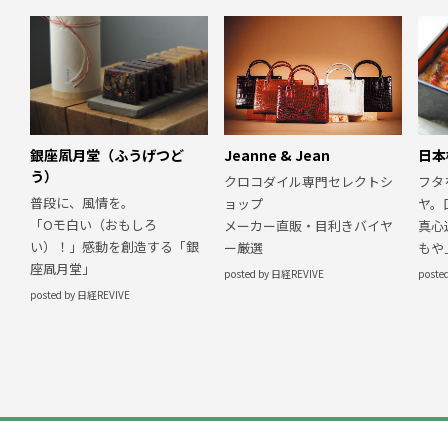
銀座凮月堂（ふうげつど
日本
Jeanne & Jean
う）
フタ
クロコダイル専門セレクトシ
普段に、風情を。
ヤ。
ョップ
「Oモ白い（おもしろ
真心
メーカー直販・目利きバイヤ
い）！」感動を創造する「銀
もや
ー厳選
座凮月堂」
poste
posted by 日経REVIVE
posted by 日経REVIVE