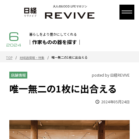
大人のGOOD LIFEマガジン
6
暮らしをより豊かにしてくれる
｜作家ものの器を探す｜
2024
/
/
唯一無二の1枚に出合える
TOP
地域店情報・特集
店舗情報
posted by 日経REVIVE
唯一無二の1枚に出合える
2024年05月24日