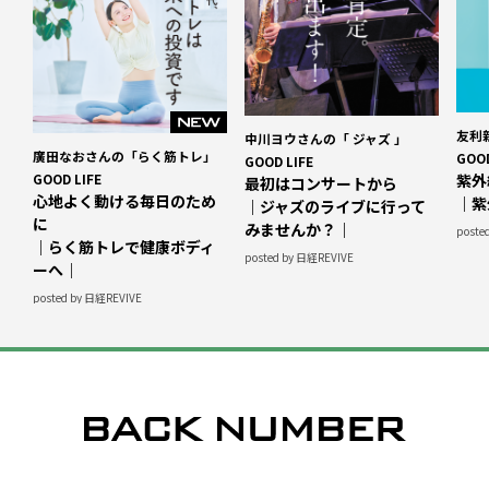
友利
中川ヨウさんの「 ジャズ 」
廣田なおさんの「らく筋トレ」
GOOD
GOOD LIFE
GOOD LIFE
紫外
最初はコンサートから
心地よく動ける毎日のため
｜紫
｜ジャズのライブに行って
に
みませんか？｜
poste
｜らく筋トレで健康ボディ
posted by 日経REVIVE
ーへ｜
posted by 日経REVIVE