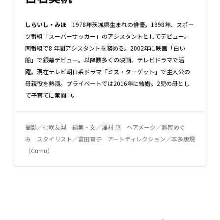
しらいし・みほ
1978年茨城県生まれの俳優。1998年、スポー
ツ番組「スーパーサッカー」のアシスタントとしてデビュー。
同番組で8 年間アシスタントを務める。2002年に映画「白い
船」で銀幕デビュー。以降数多くの映画、テレビドラマで活
躍。現在テレビ朝日系ドラマ「ミス・ターゲット」で主人公の
母親役を熱演。プライベートでは2016年に結婚。2児の母とし
て子育てに奮闘中。
撮影／七咲友梨 編集・文／澤村 恵 ヘアメーク／越智めぐ
み スタイリスト／富田育子 アートディレクション／本多康規
（Cumu）