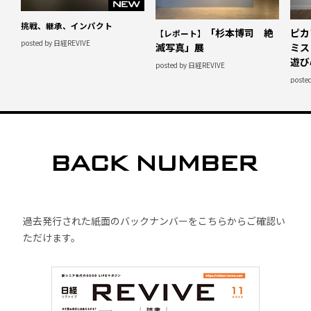
挑戦、継承、インパクト
「杉本博司 絶
ピカ
【レポート】
posted by 日経REVIVE
滅写真」展
ミス
遊び
posted by 日経REVIVE
poste
過去発行された紙面のバックナンバーをこちらからご確認い
ただけます。