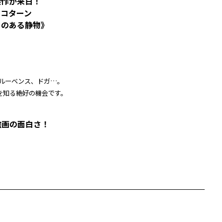
傑作が来日！
・コターン
リのある静物》
ルーベンス、ドガ…。
史を知る絶好の機会です。
絵画の面白さ！