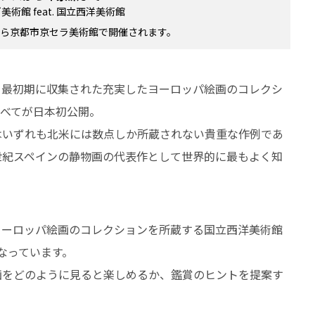
術館 feat. 国立西洋美術館
）から京都市京セラ美術館で開催されます。
て最初期に収集された充実したヨーロッパ絵画のコレクシ
すべてが日本初公開。
はいずれも北米には数点しか所蔵されない貴重な作例であ
世紀スペインの静物画の代表作として世界的に最もよく知
ヨーロッパ絵画のコレクションを所蔵する国立西洋美術館
なっています。
画をどのように見ると楽しめるか、鑑賞のヒントを提案す