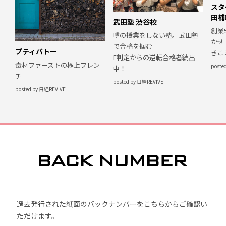
スタ
田補
武田塾 渋谷校
創業
噂の授業をしない塾。武田塾
かせ
で合格を掴む
プティバトー
きこ
E判定からの逆転合格者続出
食材ファーストの極上フレン
poste
中！
チ
posted by 日経REVIVE
posted by 日経REVIVE
過去発行された紙面のバックナンバーをこちらからご確認い
ただけます。