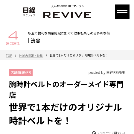
大人のGOOD LIFEマガジン
4
駅近で便利な商業施設に加えて散策も楽しめる多彩な街
｜渋谷｜
2021
/
/
世界で1本だけのオリジナル時計ベルトを！
TOP
地域店情報・特集
店舗情報/PR
posted by 日経REVIVE
腕時計ベルトのオーダーメイド専門
店
世界で1本だけのオリジナル
時計ベルトを！
2021年03月28日